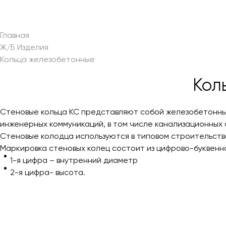
Главная
Ж/Б Изделия
Кольца железобетонные
Кол
Стеновые кольца КС представляют собой железобетонны
инженерных коммуникаций, в том числе канализационных с
Стеновые колодца используются в типовом строительств
Маркировка стеновых колец состоит из цифрово-буквенно
1-я цифра – внутренний диаметр
2-я цифра- высота.